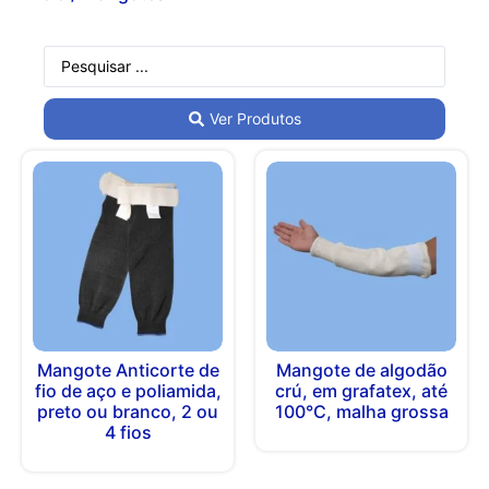
Ver Produtos
Mangote Anticorte de
Mangote de algodão
fio de aço e poliamida,
crú, em grafatex, até
preto ou branco, 2 ou
100°C, malha grossa
4 fios