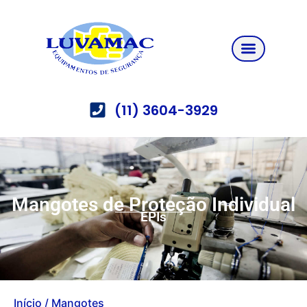
(11) 3604-3929
Mangotes de Proteção Individual
EPIs
Início
/ Mangotes